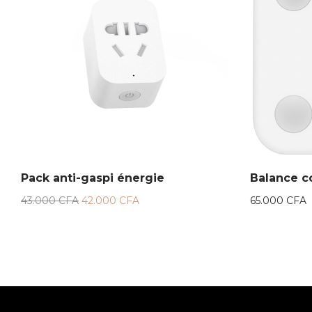
Pack anti-gaspi énergie
Balance c
43.000
CFA
42.000
CFA
65.000
CFA