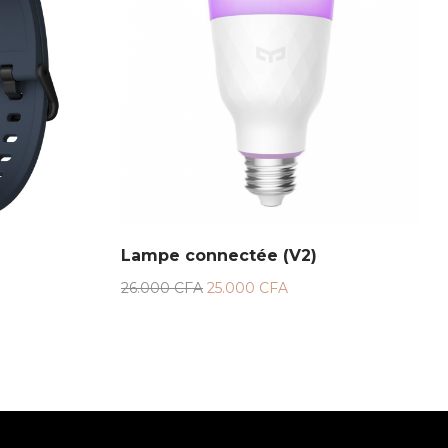
Lampe connectée (V2)
26.000
CFA
25.000
CFA