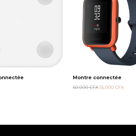
onnectée
Montre connectée
60.000
CFA
55.000
CFA