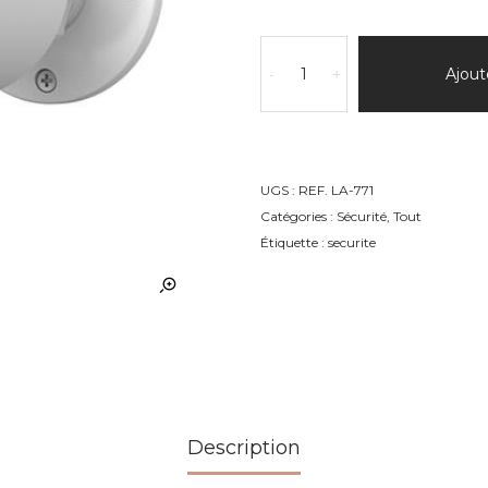
quantité
de
Ajout
-
+
Caméra
d'extérieur
UGS :
REF. LA-771
Catégories :
Sécurité
,
Tout
Étiquette :
securite
Description