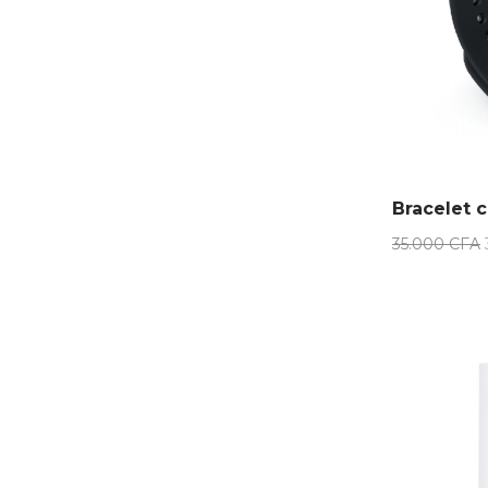
Bracelet 
35.000
CFA